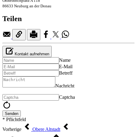
Ottheinrichplatz A 118
86633 Neuburg an der Donau
Teilen
Kontakt aufnehmen
Name
E-Mail
Betreff
Nachricht
Captcha
Senden
* Pflichtfeld
Vorherige
Obere Altstadt