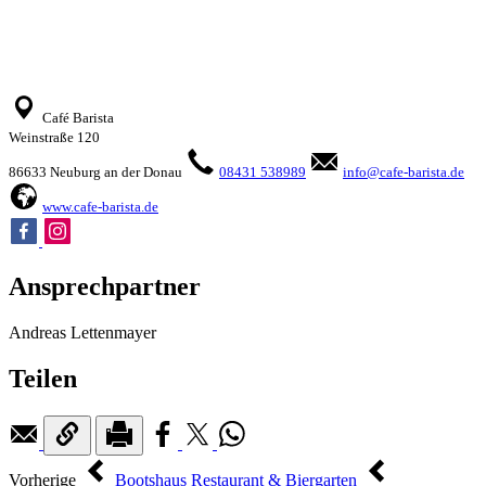
Café Barista
Weinstraße 120
86633 Neuburg an der Donau
08431 538989
info@cafe-barista.de
www.cafe-barista.de
Ansprechpartner
Andreas Lettenmayer
Teilen
Vorherige
Bootshaus Restaurant & Biergarten