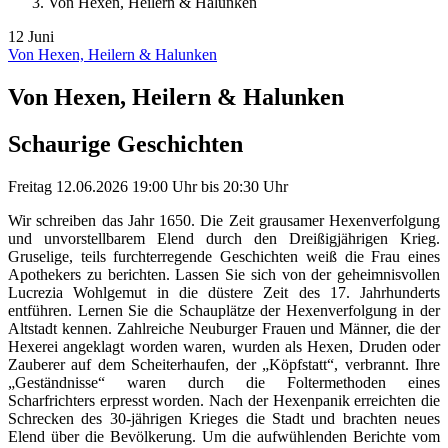
Von Hexen, Heilern & Halunken
12
Juni
Von Hexen, Heilern & Halunken
Von Hexen, Heilern & Halunken
Schaurige Geschichten
Freitag
12.06.2026
19:00 Uhr
bis
20:30 Uhr
Wir schreiben das Jahr 1650. Die Zeit grausamer Hexenverfolgung
und unvorstellbarem Elend durch den Dreißigjährigen Krieg.
Gruselige, teils furchterregende Geschichten weiß die Frau eines
Apothekers zu berichten. Lassen Sie sich von der geheimnisvollen
Lucrezia Wohlgemut in die düstere Zeit des 17. Jahrhunderts
entführen. Lernen Sie die Schauplätze der Hexenverfolgung in der
Altstadt kennen. Zahlreiche Neuburger Frauen und Männer, die der
Hexerei angeklagt worden waren, wurden als Hexen, Druden oder
Zauberer auf dem Scheiterhaufen, der „Köpfstatt“, verbrannt. Ihre
„Geständnisse“ waren durch die Foltermethoden eines
Scharfrichters erpresst worden. Nach der Hexenpanik erreichten die
Schrecken des 30-jährigen Krieges die Stadt und brachten neues
Elend über die Bevölkerung. Um die aufwühlenden Berichte vom