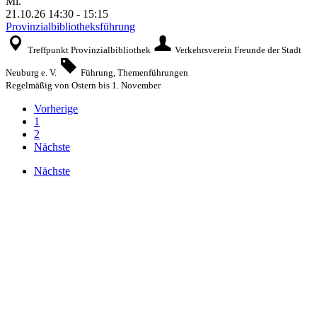
Mi.
21.10.26
14:30
-
15:15
Provinzialbibliotheksführung
Treffpunkt Provinzialbibliothek
Verkehrsverein Freunde der Stadt
Neuburg e. V.
Führung, Themenführungen
Regelmäßig von Ostern bis 1. November
Vorherige
1
2
Nächste
Nächste