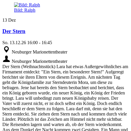
Bild: Ralph
13
Dez
Der Stern
So.
13.12.26
16:00
-
16:45
Neuburger Marionettentheater
Neuburger Marionettentheater
Der Stern (Weihnachtsstück) Lara hat etwas Außergewöhnliches am
Firmament entdeckt: "Ein Stern, ein besonderer Stern!" Aufgeregt
berichtet sie ihren Eltern von diesem Ereignis. Am nächsten Tag
geht die Königsfamilie zur Sterndeuterin Mora, um diese zu
befragen. Jene hat bereits den Stern beobachtet und berichtet, dass
ein König geboren wurde, ein neuer König, ein König der Frieden
bringt. Lara will unbedingt zum neuen Königsbaby reisen. Der
Vater will zuerst nicht, er ist doch selbst ein König. Doch endlich
beschließt er dem Stern zu folgen. Lara darf mit, denn sie hat den
Stern entdeckt. Sie ziehen dem Stern nach und kommen durch viele
Länder. Plötzlich ist das Zeichen am Himmel nicht mehr sichtbar.
Die Reisenden lagern und warten ab, ob der Stern wiederkommt.
Aus dem Dunkel der Nacht kommen zwei Gestalten. Ein Mann und