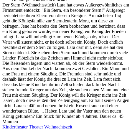
Der Stern (Weihnachtsstück) Lara hat etwas Außergewöhnliches am
Firmament entdeckt: "Ein Stern, ein besonderer Stern!" Aufgeregt
berichtet sie ihren Eltern von diesem Ereignis. Am nächsten Tag
geht die Königsfamilie zur Sterndeuterin Mora, um diese zu
befragen. Jene hat bereits den Stern beobachtet und berichtet, dass
ein König geboren wurde, ein neuer König, ein König der Frieden
bringt. Lara will unbedingt zum neuen Königsbaby reisen. Der
Vater will zuerst nicht, er ist doch selbst ein König. Doch endlich
beschließt er dem Stern zu folgen. Lara darf mit, denn sie hat den
Stern entdeckt. Sie ziehen dem Stern nach und kommen durch viele
Länder. Plötzlich ist das Zeichen am Himmel nicht mehr sichtbar.
Die Reisenden lagern und warten ab, ob der Stern wiederkommt.
Aus dem Dunkel der Nacht kommen zwei Gestalten. Ein Mann und
eine Frau mit einem Säugling. Die Fremden sind sehr müde und
deshalb lässt der König die drei zu Lara ins Zelt. Lara freut sich,
dass das kleine Kind bei ihr im Zelt schlafen darf. In der Nacht
stehen fremde Krieger um das Zelt, sie suchen einen Mann und eine
Frau mit einem Säugling. Der König will die Krieger nicht ins Zelt
lassen, doch diese reißen den Zelteingang auf. Er traut seinen Augen
nicht. Lara schläft und neben ihr ist ein Rosenstrauch mit einer
wunderbaren Blüte. ... Haben Lara und ihr Vater nun den neuen
König gefunden? Ein Stück für Kinder ab 4 Jahren. Dauer ca. 45
Minuten
Kindertheater
Theater
Weihnachtszeit