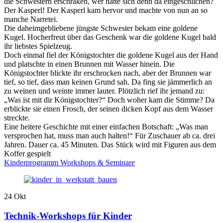
die Schwestern erschraken, wer hatte sich denn da eingeschlichen?
Der Kasperl! Der Kasperl kam hervor und machte von nun an so
manche Narretei.
Die daheimgebliebene jüngste Schwester bekam eine goldene
Kugel. Hocherfreut über das Geschenk war die goldene Kugel bald
ihr liebstes Spielzeug.
Doch einmal fiel der Königstochter die goldene Kugel aus der Hand
und platschte in einen Brunnen mit Wasser hinein. Die
Königstochter blickte ihr erschrocken nach, aber der Brunnen war
tief, so tief, dass man keinen Grund sah. Da fing sie jämmerlich an
zu weinen und weinte immer lauter. Plötzlich rief ihr jemand zu:
„Was ist mit dir Königstochter?“ Doch woher kam die Stimme? Da
erblickte sie einen Frosch, der seinen dicken Kopf aus dem Wasser
streckte.
Eine heitere Geschichte mit einer einfachen Botschaft: „Was man
versprochen hat, muss man auch halten!“ Für Zuschauer ab ca. drei
Jahren. Dauer ca. 45 Minuten. Das Stück wird mit Figuren aus dem
Koffer gespielt
Kinderprogramm
Workshops & Seminare
24
Okt
Technik-Workshops für Kinder