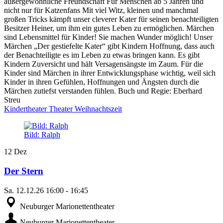
außergewöhnliche Freundschaft Für Menschen ab 5 Jahren und
nicht nur für Katzenfans Mit viel Witz, kleinen und manchmal
großen Tricks kämpft unser cleverer Kater für seinen benachteiligten
Besitzer Heiner, um ihm ein gutes Leben zu ermöglichen. Märchen
sind Lebensmittel für Kinder! Sie machen Wunder möglich! Unser
Märchen „Der gestiefelte Kater“ gibt Kindern Hoffnung, dass auch
der Benachteiligte es im Leben zu etwas bringen kann. Es gibt
Kindern Zuversicht und hält Versagensängste im Zaum. Für die
Kinder sind Märchen in ihrer Entwicklungsphase wichtig, weil sich
Kinder in ihren Gefühlen, Hoffnungen und Ängsten durch die
Märchen zutiefst verstanden fühlen. Buch und Regie: Eberhard
Streu
Kindertheater
Theater
Weihnachtszeit
Bild: Ralph
12
Dez
Der Stern
Sa.
12.12.26
16:00
-
16:45
Neuburger Marionettentheater
Neuburger Marionettentheater