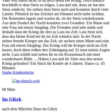
Vater will zuerst nicht, er ist doch selbst ein König. Doch endlich
beschließt er dem Stern zu folgen. Lara darf mit, denn sie hat den
Stern entdeckt. Sie ziehen dem Stern nach und kommen durch viele
Länder. Plötzlich ist das Zeichen am Himmel nicht mehr sichtbar.
Die Reisenden lagern und warten ab, ob der Stern wiederkommt.
Aus dem Dunkel der Nacht kommen zwei Gestalten. Ein Mann und
eine Frau mit einem Säugling. Die Fremden sind sehr müde und
deshalb lässt der König die drei zu Lara ins Zelt. Lara freut sich,
dass das kleine Kind bei ihr im Zelt schlafen darf. In der Nacht
stehen fremde Krieger um das Zelt, sie suchen einen Mann und eine
Frau mit einem Säugling. Der König will die Krieger nicht ins Zelt
lassen, doch diese reißen den Zelteingang auf. Er traut seinen Augen
nicht. Lara schläft und neben ihr ist ein Rosenstrauch mit einer
wunderbaren Blüte. ... Haben Lara und ihr Vater nun den neuen
König gefunden? Ein Stück für Kinder ab 4 Jahren. Dauer ca. 45
Minuten
Starke Kinderstücke
08
März
Im Glück
nach dem Märchen Hans im Glück