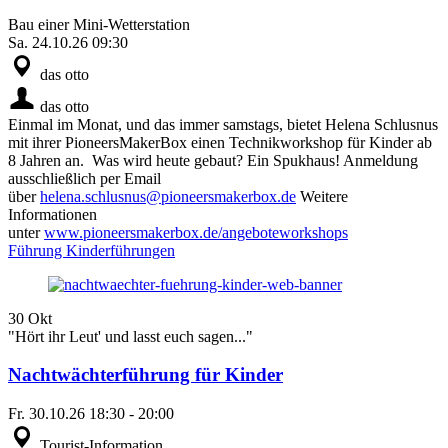
Bau einer Mini-Wetterstation
Sa.
24.10.26
09:30
das otto
das otto
Einmal im Monat, und das immer samstags, bietet Helena Schlusnus
mit ihrer PioneersMakerBox einen Technikworkshop für Kinder ab
8 Jahren an. Was wird heute gebaut? Ein Spukhaus! Anmeldung
ausschließlich per Email
über
helena.schlusnus@pioneersmakerbox.de
Weitere
Informationen
unter
www.pioneersmakerbox.de/angeboteworkshops
Führung
Kinderführungen
30
Okt
"Hört ihr Leut' und lasst euch sagen..."
Nachtwächterführung für Kinder
Fr.
30.10.26
18:30
-
20:00
Tourist-Information