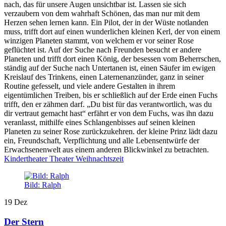
nach, das für unsere Augen unsichtbar ist. Lassen sie sich
verzaubern von dem wahrhaft Schönen, das man nur mit dem
Herzen sehen lernen kann. Ein Pilot, der in der Wüste notlanden
muss, trifft dort auf einen wunderlichen kleinen Kerl, der von einem
winzigen Planeten stammt, von welchem er vor seiner Rose
geflüchtet ist. Auf der Suche nach Freunden besucht er andere
Planeten und trifft dort einen König, der besessen vom Beherrschen,
ständig auf der Suche nach Untertanen ist, einen Säufer im ewigen
Kreislauf des Trinkens, einen Laternenanzünder, ganz in seiner
Routine gefesselt, und viele andere Gestalten in ihrem
eigentümlichen Treiben, bis er schließlich auf der Erde einen Fuchs
trifft, den er zähmen darf. „Du bist für das verantwortlich, was du
dir vertraut gemacht hast“ erfährt er von dem Fuchs, was ihn dazu
veranlasst, mithilfe eines Schlangenbisses auf seinen kleinen
Planeten zu seiner Rose zurückzukehren. der kleine Prinz lädt dazu
ein, Freundschaft, Verpflichtung und alle Lebensentwürfe der
Erwachsenenwelt aus einem anderen Blickwinkel zu betrachten.
Kindertheater
Theater
Weihnachtszeit
Bild: Ralph
19
Dez
Der Stern