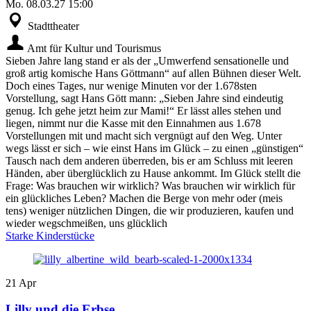
Mo.
08.03.27
15:00
Stadttheater
Amt für Kultur und Tourismus
Sieben Jahre lang stand er als der „Umwerfend sensationelle und
groß artig komische Hans Göttmann“ auf allen Bühnen dieser Welt.
Doch eines Tages, nur wenige Minuten vor der 1.678sten
Vorstellung, sagt Hans Gött mann: „Sieben Jahre sind eindeutig
genug. Ich gehe jetzt heim zur Mami!“ Er lässt alles stehen und
liegen, nimmt nur die Kasse mit den Einnahmen aus 1.678
Vorstellungen mit und macht sich vergnügt auf den Weg. Unter
wegs lässt er sich – wie einst Hans im Glück – zu einen „günstigen“
Tausch nach dem anderen überreden, bis er am Schluss mit leeren
Händen, aber überglücklich zu Hause ankommt. Im Glück stellt die
Frage: Was brauchen wir wirklich? Was brauchen wir wirklich für
ein glückliches Leben? Machen die Berge von mehr oder (meis
tens) weniger nützlichen Dingen, die wir produzieren, kaufen und
wieder wegschmeißen, uns glücklich
Starke Kinderstücke
21
Apr
Lilly und die Erbse