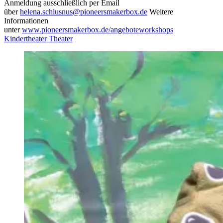
Anmeldung ausschließlich per Email
über
helena.schlusnus@pioneersmakerbox.de
Weitere
Informationen
unter
www.pioneersmakerbox.de/angeboteworkshops
Kindertheater
Theater