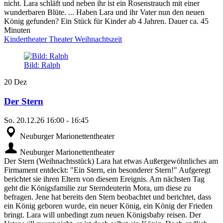
nicht. Lara schläft und neben ihr ist ein Rosenstrauch mit einer
wunderbaren Blüte. ... Haben Lara und ihr Vater nun den neuen
König gefunden? Ein Stück für Kinder ab 4 Jahren. Dauer ca. 45
Minuten
Kindertheater
Theater
Weihnachtszeit
Bild: Ralph
20
Dez
Der Stern
So.
20.12.26
16:00
-
16:45
Neuburger Marionettentheater
Neuburger Marionettentheater
Der Stern (Weihnachtsstück) Lara hat etwas Außergewöhnliches am
Firmament entdeckt: "Ein Stern, ein besonderer Stern!" Aufgeregt
berichtet sie ihren Eltern von diesem Ereignis. Am nächsten Tag
geht die Königsfamilie zur Sterndeuterin Mora, um diese zu
befragen. Jene hat bereits den Stern beobachtet und berichtet, dass
ein König geboren wurde, ein neuer König, ein König der Frieden
bringt. Lara will unbedingt zum neuen Königsbaby reisen. Der