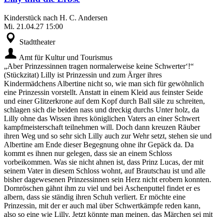
Kinderstück nach H. C. Andersen
Mi.
21.04.27
15:00
Stadttheater
Amt für Kultur und Tourismus
„Aber Prinzessinnen tragen normalerweise keine Schwerter‘!“
(Stückzitat) Lilly ist Prinzessin und zum Ärger ihres
Kindermädchens Albertine nicht so, wie man sich für gewöhnlich
eine Prinzessin vorstellt. Anstatt in einem Kleid aus feinster Seide
und einer Glitzerkrone auf dem Kopf durch Ball säle zu schreiten,
schlagen sich die beiden nass und dreckig durchs Unter holz, da
Lilly ohne das Wissen ihres königlichen Vaters an einer Schwert
kampfmeisterschaft teilnehmen will. Doch dann kreuzen Räuber
ihren Weg und so sehr sich Lilly auch zur Wehr setzt, stehen sie und
Albertine am Ende dieser Begegnung ohne ihr Gepäck da. Da
kommt es ihnen nur gelegen, dass sie an einem Schloss
vorbeikommen. Was sie nicht ahnen ist, dass Prinz Lucas, der mit
seinem Vater in diesem Schloss wohnt, auf Brautschau ist und alle
bisher dagewesenen Prinzessinnen sein Herz nicht erobern konnten.
Dornröschen gähnt ihm zu viel und bei Aschenputtel findet er es
albern, dass sie ständig ihren Schuh verliert. Er möchte eine
Prinzessin, mit der er auch mal über Schwertkämpfe reden kann,
also so eine wie Lilly. Jetzt könnte man meinen, das Märchen sei mit