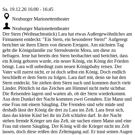
Sa.
19.12.26
16:00
-
16:45
Neuburger Marionettentheater
Neuburger Marionettentheater
Der Stern (Weihnachtsstück) Lara hat etwas Außergewöhnliches am
Firmament entdeckt: "Ein Stern, ein besonderer Stern!" Aufgeregt
berichtet sie ihren Eltern von diesem Ereignis. Am nächsten Tag
geht die Königsfamilie zur Sterndeuterin Mora, um diese zu
befragen. Jene hat bereits den Stern beobachtet und berichtet, dass
ein König geboren wurde, ein neuer König, ein König der Frieden
bringt. Lara will unbedingt zum neuen Königsbaby reisen. Der
Vater will zuerst nicht, er ist doch selbst ein König. Doch endlich
beschließt er dem Stern zu folgen. Lara darf mit, denn sie hat den
Stern entdeckt. Sie ziehen dem Stern nach und kommen durch viele
Länder. Plötzlich ist das Zeichen am Himmel nicht mehr sichtbar.
Die Reisenden lagern und warten ab, ob der Stern wiederkommt.
Aus dem Dunkel der Nacht kommen zwei Gestalten. Ein Mann und
eine Frau mit einem Säugling. Die Fremden sind sehr müde und
deshalb lässt der König die drei zu Lara ins Zelt. Lara freut sich,
dass das kleine Kind bei ihr im Zelt schlafen darf. In der Nacht
stehen fremde Krieger um das Zelt, sie suchen einen Mann und eine
Frau mit einem Säugling. Der König will die Krieger nicht ins Zelt
lassen, doch diese reißen den Zelteingang auf. Er traut seinen Augen