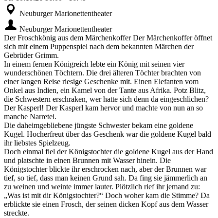
Neuburger Marionettentheater
Neuburger Marionettentheater
Der Froschkönig aus dem Märchenkoffer Der Märchenkoffer öffnet
sich mit einem Puppenspiel nach dem bekannten Märchen der
Gebrüder Grimm.
In einem fernen Königreich lebte ein König mit seinen vier
wunderschönen Töchtern. Die drei älteren Töchter brachten von
einer langen Reise riesige Geschenke mit. Einen Elefanten vom
Onkel aus Indien, ein Kamel von der Tante aus Afrika. Potz Blitz,
die Schwestern erschraken, wer hatte sich denn da eingeschlichen?
Der Kasperl! Der Kasperl kam hervor und machte von nun an so
manche Narretei.
Die daheimgebliebene jüngste Schwester bekam eine goldene
Kugel. Hocherfreut über das Geschenk war die goldene Kugel bald
ihr liebstes Spielzeug.
Doch einmal fiel der Königstochter die goldene Kugel aus der Hand
und platschte in einen Brunnen mit Wasser hinein. Die
Königstochter blickte ihr erschrocken nach, aber der Brunnen war
tief, so tief, dass man keinen Grund sah. Da fing sie jämmerlich an
zu weinen und weinte immer lauter. Plötzlich rief ihr jemand zu:
„Was ist mit dir Königstochter?“ Doch woher kam die Stimme? Da
erblickte sie einen Frosch, der seinen dicken Kopf aus dem Wasser
streckte.