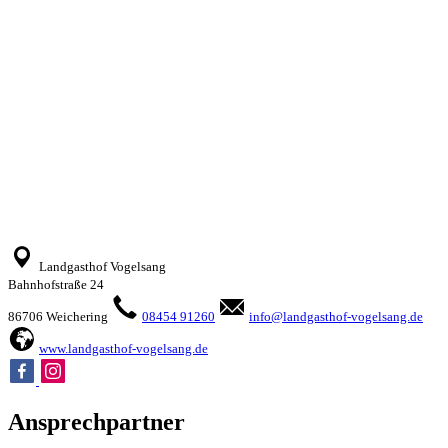
Landgasthof Vogelsang
Bahnhofstraße 24
86706 Weichering
08454 91260
info@landgasthof-vogelsang.de
www.landgasthof-vogelsang.de
Ansprechpartner