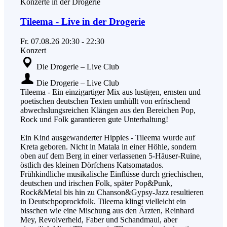
Konzerte in der Drogerie
Tileema - Live in der Drogerie
Fr.
07.08.26
20:30
-
22:30
Konzert
Die Drogerie – Live Club
Die Drogerie – Live Club
Tileema - Ein einzigartiger Mix aus lustigen, ernsten und
poetischen deutschen Texten umhüllt von erfrischend
abwechslungsreichen Klängen aus den Bereichen Pop,
Rock und Folk garantieren gute Unterhaltung!
Ein Kind ausgewanderter Hippies - Tileema wurde auf
Kreta geboren. Nicht in Matala in einer Höhle, sondern
oben auf dem Berg in einer verlassenen 5-Häuser-Ruine,
östlich des kleinen Dörfchens Katsomatados.
Frühkindliche musikalische Einflüsse durch griechischen,
deutschen und irischen Folk, später Pop&Punk,
Rock&Metal bis hin zu Chanson&Gypsy-Jazz resultieren
in Deutschpoprockfolk. Tileema klingt vielleicht ein
bisschen wie eine Mischung aus den Ärzten, Reinhard
Mey, Revolverheld, Faber und Schandmaul, aber