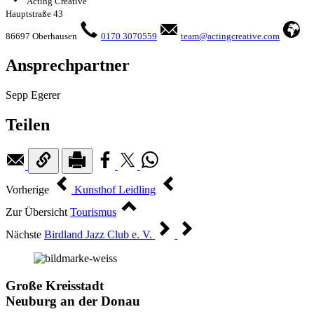
Acting Creative
Hauptstraße 43
86697 Oberhausen
0170 3070559
team@actingcreative.com
Ansprechpartner
Sepp Egerer
Teilen
Vorherige
Kunsthof Leidling
Zur Übersicht
Tourismus
Nächste
Birdland Jazz Club e. V.
Große Kreisstadt
Neuburg an der Donau