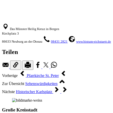
Das Münster Heilig Kreuz in Bergen
Kirchplatz 3
86633 Neuburg an der Donau
08431 2821
www.bistum-eichstaett.de
Teilen
Vorherige
Pfarrkirche St. Peter
Zur Übersicht
Sehenswürdigkeiten
Nächste
Historischer Karlsplatz
Große Kreisstadt