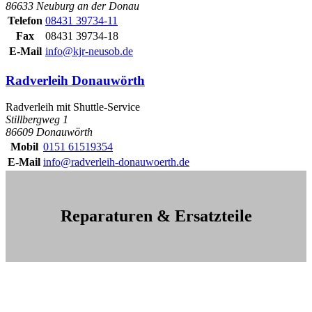
86633 Neuburg an der Donau
Telefon
08431 39734-11
Fax
08431 39734-18
E-Mail
info@kjr-neusob.de
Radverleih Donauwörth
Radverleih mit Shuttle-Service
Stillbergweg 1
86609 Donauwörth
Mobil
0151 61519354
E-Mail
info@radverleih-donauwoerth.de
Reparaturen & Ersatzteile