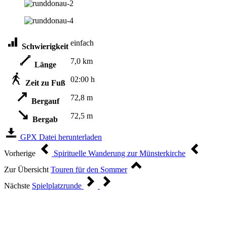
einfach
Schwierigkeit
7,0 km
Länge
02:00 h
Zeit zu Fuß
72,8 m
Bergauf
72,5 m
Bergab
GPX Datei herunterladen
Vorherige
Spirituelle Wanderung zur Münsterkirche
Zur Übersicht
Touren für den Sommer
Nächste
Spielplatzrunde