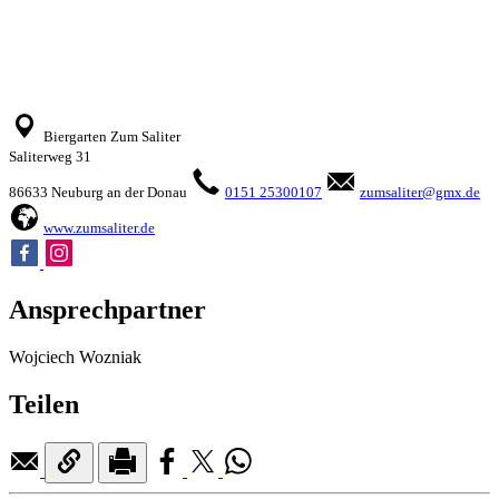
Biergarten Zum Saliter
Saliterweg 31
86633 Neuburg an der Donau
0151 25300107
zumsaliter@gmx.de
www.zumsaliter.de
Ansprechpartner
Wojciech Wozniak
Teilen