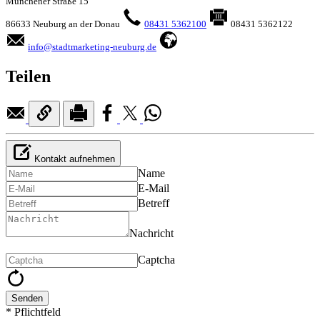
Münchener Straße 15
86633 Neuburg an der Donau
08431 5362100
08431 5362122
info@stadtmarketing-neuburg.de
Teilen
Kontakt aufnehmen
Name
E-Mail
Betreff
Nachricht
Captcha
Senden
* Pflichtfeld