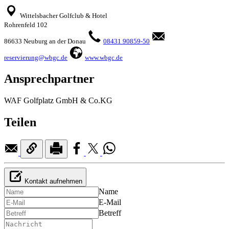
Wittelsbacher Golfclub & Hotel
Rohrenfeld 102
86633 Neuburg an der Donau
08431 90859-50
reservierung@wbgc.de
www.wbgc.de
Ansprechpartner
WAF Golfplatz GmbH & Co.KG
Teilen
Kontakt aufnehmen
Name
E-Mail
Betreff