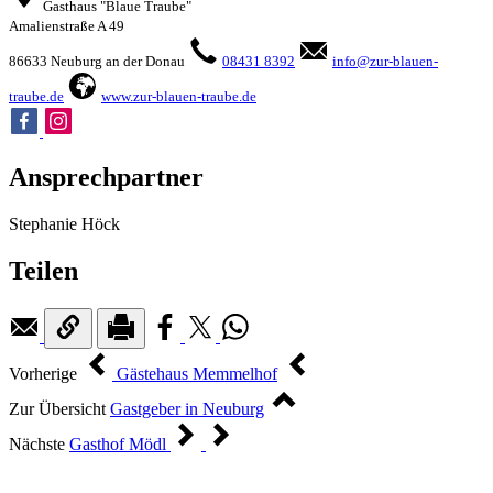
Gasthaus "Blaue Traube"
Amalienstraße A 49
86633 Neuburg an der Donau
08431 8392
info@zur-blauen-
traube.de
www.zur-blauen-traube.de
Ansprechpartner
Stephanie Höck
Teilen
Vorherige
Gästehaus Memmelhof
Zur Übersicht
Gastgeber in Neuburg
Nächste
Gasthof Mödl