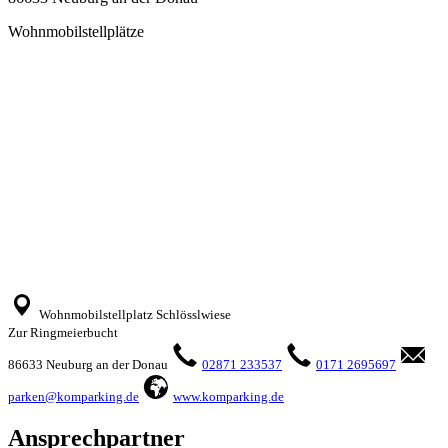
Wohnmobilstellplätze
Wohnmobilstellplatz Schlösslwiese
Zur Ringmeierbucht
86633 Neuburg an der Donau
02871 233537
0171 2695697
parken@komparking.de
www.komparking.de
Ansprechpartner