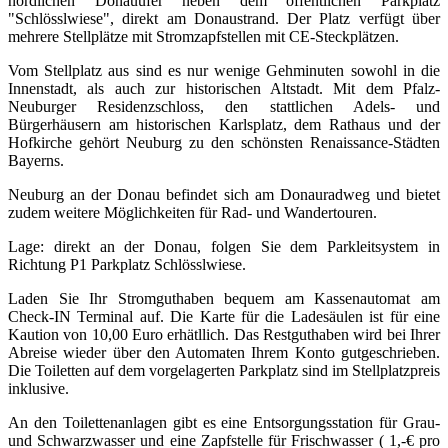
nördlichen Donauufer neben dem öffentlichen Parkplatz
"Schlösslwiese", direkt am Donaustrand. Der Platz verfügt über
mehrere Stellplätze mit Stromzapfstellen mit CE-Steckplätzen.
Vom Stellplatz aus sind es nur wenige Gehminuten sowohl in die
Innenstadt, als auch zur historischen Altstadt. Mit dem Pfalz-
Neuburger Residenzschloss, den stattlichen Adels- und
Bürgerhäusern am historischen Karlsplatz, dem Rathaus und der
Hofkirche gehört Neuburg zu den schönsten Renaissance-Städten
Bayerns.
Neuburg an der Donau befindet sich am Donauradweg und bietet
zudem weitere Möglichkeiten für Rad- und Wandertouren.
Lage: direkt an der Donau, folgen Sie dem Parkleitsystem in
Richtung P1 Parkplatz Schlösslwiese.
Laden Sie Ihr Stromguthaben bequem am Kassenautomat am
Check-IN Terminal auf. Die Karte für die Ladesäulen ist für eine
Kaution von 10,00 Euro erhätllich. Das Restguthaben wird bei Ihrer
Abreise wieder über den Automaten Ihrem Konto gutgeschrieben.
Die Toiletten auf dem vorgelagerten Parkplatz sind im Stellplatzpreis
inklusive.
An den Toilettenanlagen gibt es eine Entsorgungsstation für Grau-
und Schwarzwasser und eine Zapfstelle für Frischwasser ( 1,-€ pro