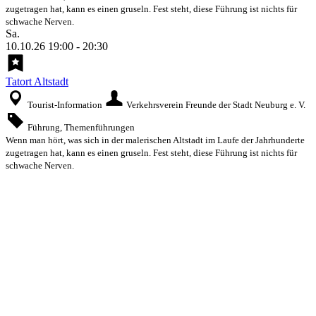
zugetragen hat, kann es einen gruseln. Fest steht, diese Führung ist nichts für
schwache Nerven.
Sa.
10.10.26
19:00
-
20:30
Tatort Altstadt
Tourist-Information
Verkehrsverein Freunde der Stadt Neuburg e. V.
Führung, Themenführungen
Wenn man hört, was sich in der malerischen Altstadt im Laufe der Jahrhunderte
zugetragen hat, kann es einen gruseln. Fest steht, diese Führung ist nichts für
schwache Nerven.