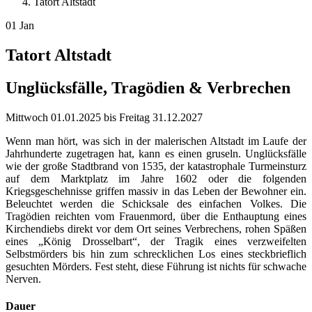
Tatort Altstadt
01
Jan
Tatort Altstadt
Unglücksfälle, Tragödien & Verbrechen
Mittwoch
01.01.2025
bis
Freitag
31.12.2027
Wenn man hört, was sich in der malerischen Altstadt im Laufe der
Jahrhunderte zugetragen hat, kann es einen gruseln. Unglücksfälle
wie der große Stadtbrand von 1535, der katastrophale Turmeinsturz
auf dem Marktplatz im Jahre 1602 oder die folgenden
Kriegsgeschehnisse griffen massiv in das Leben der Bewohner ein.
Beleuchtet werden die Schicksale des einfachen Volkes. Die
Tragödien reichten vom Frauenmord, über die Enthauptung eines
Kirchendiebs direkt vor dem Ort seines Verbrechens, rohen Späßen
eines „König Drosselbart“, der Tragik eines verzweifelten
Selbstmörders bis hin zum schrecklichen Los eines steckbrieflich
gesuchten Mörders. Fest steht, diese Führung ist nichts für schwache
Nerven.
Dauer