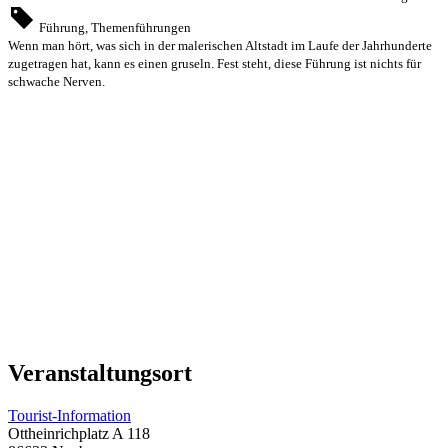
Führung, Themenführungen
Wenn man hört, was sich in der malerischen Altstadt im Laufe der Jahrhunderte
zugetragen hat, kann es einen gruseln. Fest steht, diese Führung ist nichts für
schwache Nerven.
Veranstaltungsort
Tourist-Information
Ottheinrichplatz A 118