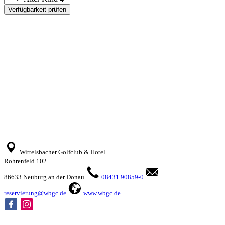
Verfügbarkeit prüfen
Wittelsbacher Golfclub & Hotel
Rohrenfeld 102
86633 Neuburg an der Donau
08431 90859-0
reservierung@wbgc.de
www.wbgc.de